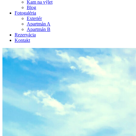
Kam na výlet
Blog
Fotogaléria
Exteriér
Apartmán A
Apartmán B
Rezervácia
Kontakt