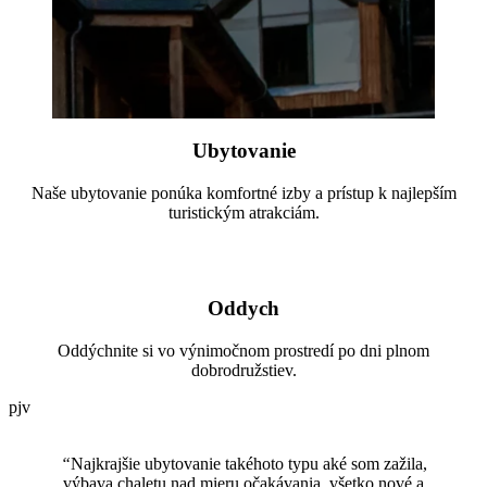
Ubytovanie
Naše ubytovanie ponúka komfortné izby a prístup k najlepším
turistickým atrakciám.
Oddych
Oddýchnite si vo výnimočnom prostredí po dni plnom
dobrodružstiev.
pjv
“
Najkrajšie ubytovanie takéhoto typu aké som zažila,
výbava chaletu nad mieru očakávania, všetko nové a